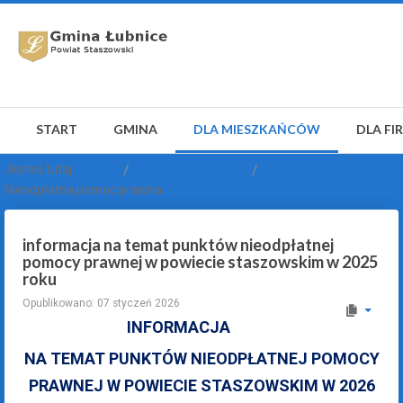
START
GMINA
DLA MIESZKAŃCÓW
DLA FI
Jesteś tutaj:
Start
Dla mieszkańców
Nieodpłatna pomoc prawna
informacja na temat punktów nieodpłatnej
pomocy prawnej w powiecie staszowskim w 2025
roku
Opublikowano: 07 styczeń 2026
INFORMACJA
NA TEMAT PUNKTÓW NIEODPŁATNEJ POMOCY
PRAWNEJ W POWIECIE STASZOWSKIM W 2026