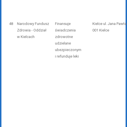
48
Narodowy Fundusz
Finansuje
Kielce ul. Jana Pawła 
Zdrowia - Oddział
świadczenia
001 Kielce
w Kielcach
zdrowotne
udzielane
ubezpieczonym
i refunduje leki