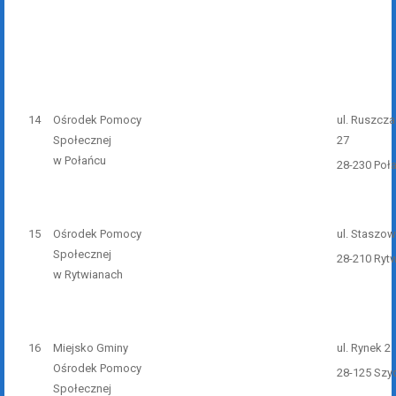
14
Ośrodek Pomocy
ul. Ruszcz
Społecznej
27
w Połańcu
28-230 Poł
15
Ośrodek Pomocy
ul. Staszo
Społecznej
28-210 Ryt
w Rytwianach
16
Miejsko Gminy
ul. Rynek 2
Ośrodek Pomocy
28-125 Szy
Społecznej