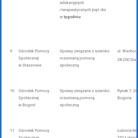
edukacyjnych
i terapeutycznych pięć dni
w
t
ygodniu
9
Ośrodek Pomocy
Sprawy związane z szeroko
ul. Wschod
Społecznej
rozumianą pomocą
28-200 Sta
w Staszowie
społeczną
10
Ośrodek Pomocy
Sprawy związane z szeroko
Rynek 7, 28
Społecznej
rozumianą pomocą
Bogoria
w Bogorii
społeczną
11
Ośrodek Pomocy
Łubnice 66,
Społecznej
232 Łubnic