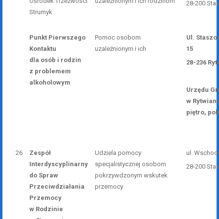
Ośrodek Trzeźwości
uzależnionym i ich rodzinom
28-200 Sta
Strumyk
Punkt Pierwszego
Pomoc osobom
Ul. Stasz
Kontaktu
uzależnionym i ich
15
dla osób i rodzin
28-236 Ryt
z problemem
alkoholowym
Urzędu G
w Rytwiana
piętro, pok
26
Zespół
Udziela pomocy
ul. Wschod
Interdyscyplinarny
specjalistycznej osobom
28-200 Sta
do Spraw
pokrzywdzonym wskutek
Przeciwdziałania
przemocy
Przemocy
w Rodzinie