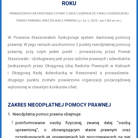
ROKU
PROWADZONYCH NA PODSTAWIE USTAWY Z DNIA 5 SIERPNIA 2015 ROKU O NIEODPŁATNEJ
POMOCY PRAWNEJ ORAZ EDUKACJI PRAWNEJ (j.t. Dz. U. 2024 r. poz.1534 ze zm.)
W Powiecie Staszowskim funkcjonuje system darmowej pomocy
prawnej. W jego ramach uruchomiono 2 punkty nieodpłatnej pomocy
prawnej, przy czym jeden punkt - prowadzony przez Powiat
Staszowski - obsługiwany jest przez radców prawnych i adwokatów
(wskazanych przez Okręgową Izbę Radców Prawnych w Kielcach
i
Okręgową Radę Adwokacką w Rzeszowie) a prowadzenie
drugiego punktu zostało powierzone organizacji pozarządowej
wyłonionej w otwartym konkursie ofert.
ZAKRES NIEODPŁATNEJ POMOCY PRAWNEJ
1. Nieodpłatna pomoc prawna obejmuje:
poinformowanie osoby fizycznej, zwanej dalej "osobą
uprawnioną", o obowiązującym stanie prawnym oraz
przysługujących jej uprawnieniach lub spoczywających na niej