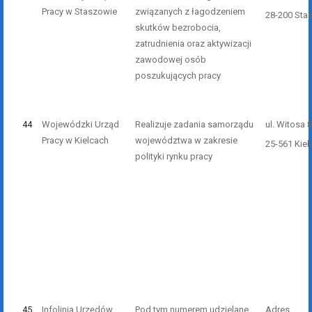
Pracy w Staszowie
związanych z łagodzeniem
28-200 Sta
skutków bezrobocia,
zatrudnienia oraz aktywizacji
zawodowej osób
poszukujących pracy
44
Wojewódzki Urząd
Realizuje zadania samorządu
ul. Witosa 
Pracy w Kielcach
województwa w zakresie
25-561 Kiel
polityki rynku pracy
45
Infolinia Urzędów
Pod tym numerem udzielane
Adres