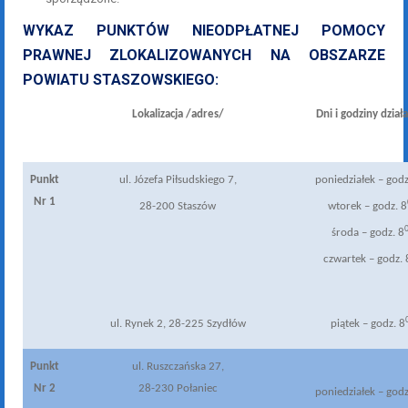
WYKAZ PUNKTÓW NIEODPŁATNEJ POMOCY
PRAWNEJ ZLOKALIZOWANYCH NA OBSZARZE
POWIATU STASZOWSKIEGO:
Lokalizacja /adres/
Dni i godziny dział
Punkt
ul. Józefa Piłsudskiego 7,
poniedziałek – godz
Nr 1
28-200 Staszów
wtorek – godz. 8
środa – godz. 8
czwartek – godz. 
ul. Rynek 2, 28-225 Szydłów
piątek – godz. 8
Punkt
ul. Ruszczańska 27,
Nr 2
28-230 Połaniec
poniedziałek – god