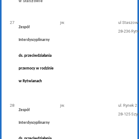
w Staszowie
27
jw.
ul Staszow
Zespół
28-236 Ryt
Interdyscyplinarny
ds. przeciwdziałania
przemocy w rodzinie
w Rytwianach
28
jw.
ul. Rynek 2
Zespół
28-125 Szy
Interdyscyplinarny
ds. przeciwdziałania