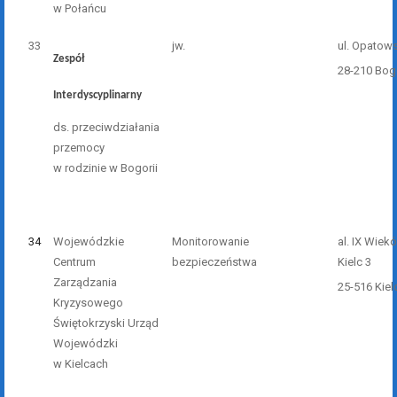
w Połańcu
33
jw.
ul. Opatow
Zespół
28-210 Bog
Interdyscyplinarny
ds. przeciwdziałania
przemocy
w rodzinie w Bogorii
34
Wojewódzkie
Monitorowanie
al. IX Wiek
Centrum
bezpieczeństwa
Kielc 3
Zarządzania
25-516 Kiel
Kryzysowego
Świętokrzyski Urząd
Wojewódzki
w Kielcach