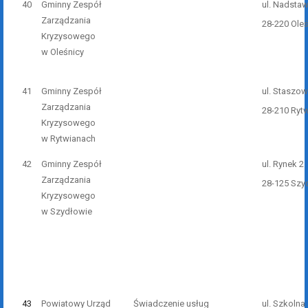
40
Gminny Zespół
ul. Nadstaw
Zarządzania
28-220 Ole
Kryzysowego
w Oleśnicy
41
Gminny Zespół
ul. Staszo
Zarządzania
28-210 Ryt
Kryzysowego
w Rytwianach
42
Gminny Zespół
ul. Rynek 2
Zarządzania
28-125 Szy
Kryzysowego
w Szydłowie
43
Powiatowy Urząd
Świadczenie usług
ul. Szkolna 