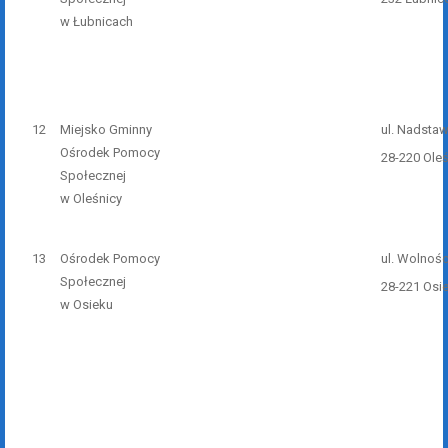
w Łubnicach
12
Miejsko Gminny
ul. Nadstaw
Ośrodek Pomocy
28-220 Ole
Społecznej
w Oleśnicy
13
Ośrodek Pomocy
ul. Wolnośc
Społecznej
28-221 Osi
w Osieku