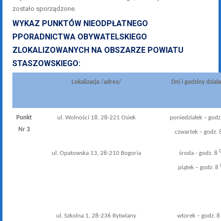
zostało sporządzone.
WYKAZ PUNKTÓW NIEODPŁATNEGO
PPORADNICTWA OBYWATELSKIEGO
ZLOKALIZOWANYCH NA OBSZARZE POWIATU
STASZOWSKIEGO:
Lokalizacja /adres/
Dni i godziny dział
Punkt
ul. Wolności 18, 28-221 Osiek
poniedziałek – godz
Nr 3
czwartek – godz. 
ul. Opatowska 13, 28-210 Bogoria
środa - godz. 8
piątek – godz. 8
ul. Szkolna 1, 28-236 Rytwiany
wtorek – godz. 