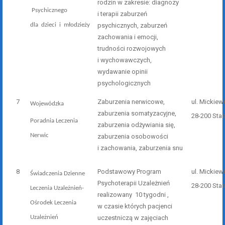
rodzin w zakresie:
diagnozy
Psychicznego
i terapii zaburzeń
dla dzieci i młodzieży
psychicznych, zaburzeń
zachowania i emocji,
trudności rozwojowych
i wychowawczych,
wydawanie opinii
psychologicznych
7
Zaburzenia nerwicowe,
ul. Mickiew
Wojewódzka
zaburzenia somatyzacyjne,
28-200 Sta
Poradnia Leczenia
zaburzenia odżywiania się,
Nerwic
zaburzenia osobowości
i zachowania, zaburzenia snu
8
Podstawowy Program
ul. Mickiew
Świadczenia Dzienne
Psychoterapii Uzależnień
28-200 Sta
Leczenia Uzależnień-
realizowany 10 tygodni ,
Ośrodek Leczenia
w czasie których pacjenci
Uzależnień
uczestniczą w zajęciach