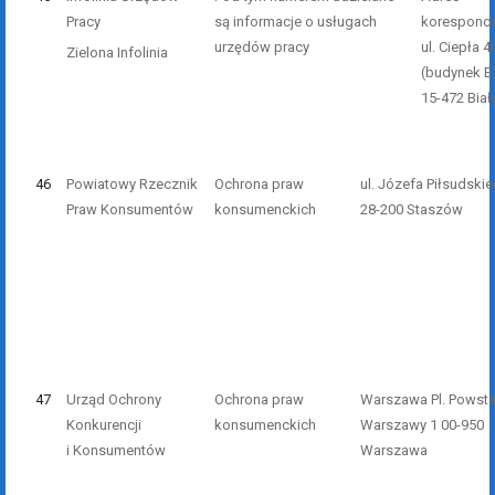
Pracy
są informacje o usługach
koresponde
urzędów pracy
ul. Ciepła 4
Zielona Infolinia
(budynek E
15-472 Biał
46
Powiatowy Rzecznik
Ochrona praw
ul. Józefa Piłsudskie
Praw Konsumentów
konsumenckich
28-200 Staszów
47
Urząd Ochrony
Ochrona praw
Warszawa Pl. Powst
Konkurencji
konsumenckich
Warszawy 1 00-950
i Konsumentów
Warszawa