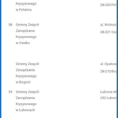
Kryzysowego
28-230 Poł
w Połańcu
38
Gminny Zespół
ul. Wolnośc
Zarządzania
28-221 Osi
Kryzysowego
w Osieku
Gminny Zespół
ul. Opatow
Zarządzania
28-210 Bog
Kryzysowego
w Bogorii
39
Gminny Zespół
Łubnice 66,
Zarządzania
232 Łubnic
Kryzysowego
w Łubnicach