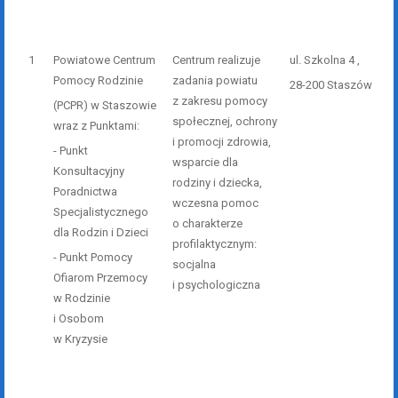
1
Powiatowe Centrum
Centrum realizuje
ul. Szkolna 4 ,
Pomocy Rodzinie
zadania powiatu
28-200 Staszów
z zakresu pomocy
(
PCPR) w Staszowie
społecznej, ochrony
wraz z Punktami:
i promocji zdrowia,
- Punkt
wsparcie dla
Konsultacyjny
rodziny i dziecka,
Poradnictwa
wczesna pomoc
Specjalistycznego
o charakterze
dla Rodzin i Dzieci
profilaktycznym:
- Punkt Pomocy
socjalna
Ofiarom Przemocy
i psychologiczna
w Rodzinie
i Osobom
w Kryzysie