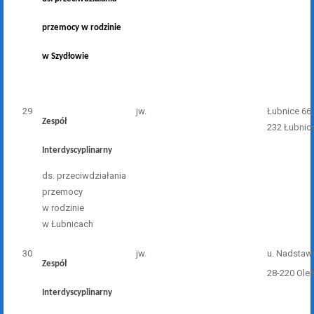
przemocy w rodzinie
w Szydłowie
29
jw.
Łubnice 66,
Zespół
232 Łubnic
Interdyscyplinarny
ds. przeciwdziałania
przemocy
w rodzinie
w Łubnicach
30
jw.
u. Nadstawi
Zespół
28-220 Ole
Interdyscyplinarny