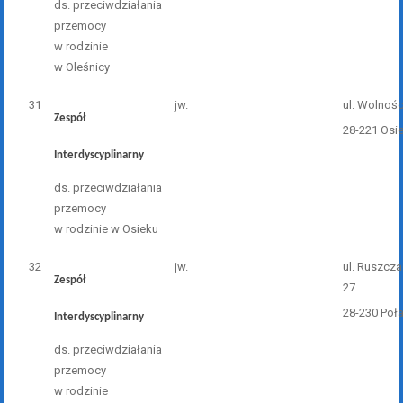
ds. przeciwdziałania
przemocy
w rodzinie
w Oleśnicy
31
jw.
ul. Wolnośc
Zespół
28-221 Osi
Interdyscyplinarny
ds. przeciwdziałania
przemocy
w rodzinie w Osieku
32
jw.
ul. Ruszcz
Zespół
27
28-230 Poł
Interdyscyplinarny
ds. przeciwdziałania
przemocy
w rodzinie