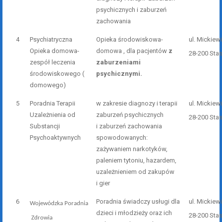
psychicznych i zaburzeń
zachowania
4
Psychiatryczna
Opieka środowiskowa-
ul. Mickiew
Opieka domowa-
domowa , dla pacjentów
z
28-200 Sta
zespół leczenia
zaburzeniami
środowiskowego (
psychicznymi
.
domowego)
5
Poradnia Terapii
w zakresie diagnozy i terapii
ul. Mickiew
Uzależnienia od
zaburzeń psychicznych
28-200 Sta
Substancji
i zaburzeń zachowania
Psychoaktywnych
spowodowanych:
zażywaniem narkotyków,
paleniem tytoniu, hazardem,
uzależnieniem od zakupów
i gier
6
Poradnia świadczy usługi dla
ul. Mickiew
Wojewódzka Poradnia
dzieci i młodzieży oraz ich
28-200 Sta
Zdrowia