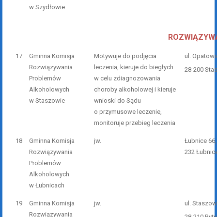
w Szydłowie
ROZWIĄZYWA
17
Gminna Komisja
Motywuje do podjęcia
ul. Opatow
Rozwiązywania
leczenia, kieruje do biegłych
28-200 Sta
Problemów
w celu zdiagnozowania
Alkoholowych
choroby alkoholowej i kieruje
w Staszowie
wnioski do Sądu
o przymusowe leczenie,
monitoruje przebieg leczenia
18
Gminna Komisja
jw.
Łubnice 66,
Rozwiązywania
232 Łubnic
Problemów
Alkoholowych
w Łubnicach
19
Gminna Komisja
jw.
ul. Staszo
Rozwiązywania
28-210 Ryt