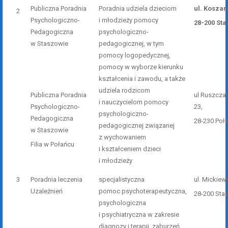
Publiczna Poradnia
Poradnia udziela dzieciom
ul. Koszar
2
Psychologiczno-
i młodzieży pomocy
28-200 St
Pedagogiczna
psychologiczno-
w Staszowie
pedagogicznej, w tym
pomocy logopedycznej,
pomocy w wyborze kierunku
kształcenia i zawodu, a także
udziela rodzicom
Publiczna Poradnia
ul Ruszcza
i nauczycielom pomocy
Psychologiczno-
23,
psychologiczno-
Pedagogiczna
28-230 Poł
pedagogicznej związanej
w Staszowie
z wychowaniem
Filia w Połańcu
i kształceniem dzieci
i młodzieży
3
Poradnia leczenia
specjalistyczna
ul. Mickiew
Uzależnień
pomoc psychoterapeutyczna,
28-200 Sta
psychologiczna
i psychiatryczna w zakresie
diagnozy i terapii zaburzeń