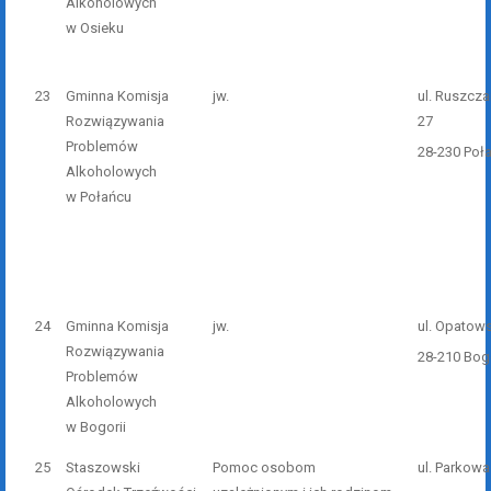
Alkoholowych
w Osieku
23
Gminna Komisja
jw.
ul. Ruszcz
Rozwiązywania
27
Problemów
28-230 Poł
Alkoholowych
w Połańcu
24
Gminna Komisja
jw.
ul. Opatow
Rozwiązywania
28-210 Bog
Problemów
Alkoholowych
w Bogorii
25
Staszowski
Pomoc osobom
ul. Parkowa