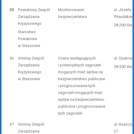
35
Powiatowy Zespół
Monitorowanie
ul. Józefa
Zarządzania
bezpieczeństwa
Piłsudskie
Kryzysowego
28-200 Sta
Starostwo
Powiatowe
w Staszowie
36
Gminny Zespół
Ocena występujących
ul. Opatow
Zarządzania
i potencjalnych zagrożeń
28-200 sta
Kryzysowego
mogących mieć wpływ na
w Staszowie
bezpieczeństwo publiczne
i prognozowanie tych
zagrożeń mogących mieć
wpływ na bezpieczeństwo
publiczne i prognozowanie
tych zagrożeń
37
Gminny Zespół
ul. Ruszcz
Zarządzania
27