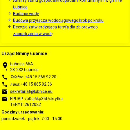
Analizy stanu gospodarki odpadami komunalnymi w gminie
Łubnice
Badanie wody
Budowa przyłącza wodociągowego krok po kroku
Decyzja zatwierdzająca taryfę dla zbiorowego
zaopatrzenia w wodę
Urząd Gminy Łubnice
Łubnice 66A
28-232 Łubnice
Telefon
: +48 15 865 92 20
Faks
: +48 15 865 92 36
sekretariat@lubnice.eu
EPUAP: /b0ql6kp35f/skrytka
TERYT: 2612022
Godziny urzędowania:
poniedziałek - piątek: 7:00 - 15:00