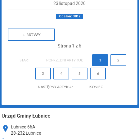
23 listopad 2020
Odsłon: 3812
NOWY
Strona 1 z 6
START
POPRZEDNI ARTYKUŁ
1
2
3
4
5
6
NASTĘPNY ARTYKUŁ
KONIEC
Urząd Gminy Łubnice
Łubnice 66A
28-232 Łubnice