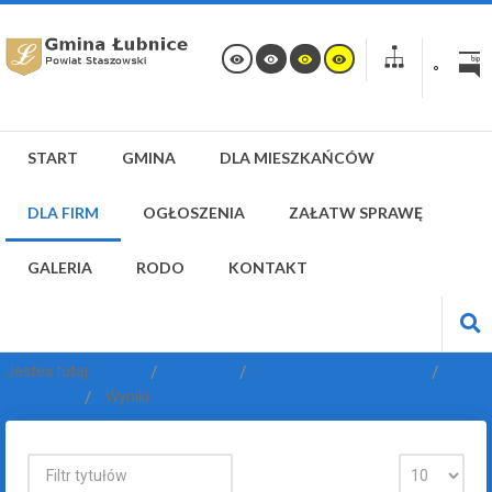
START
GMINA
DLA MIESZKAŃCÓW
DLA FIRM
OGŁOSZENIA
ZAŁATW SPRAWĘ
GALERIA
RODO
KONTAKT
Jesteś tutaj:
Start
Dla firm
Zamówienia publiczne
Przetargi
Wyniki