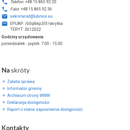
Telefon
: +48 15 865 92 20
Faks
: +48 15 865 92 36
sekretariat@lubnice.eu
EPUAP: /b0ql6kp35f/skrytka
TERYT: 2612022
Godziny urzędowania:
poniedziałek - piątek: 7:00 - 15:00
Na
skróty
Załatw sprawę
Informator gminny
Archiwum strony WWW
Deklaracja dostępności
Raport o stanie zapewnienia dostępności
Kontakty